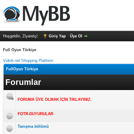
Hoşgeldin, Ziyaretçi:
Giriş Yap
Üye Ol
Full Oyun Türkiye
Vidinli.net Shopping Platform
FullOyun Türkiye
Forumlar
FORUMA ÜYE OLMAK İÇİN TIKLAYINIZ.
FOTR-DUYURULAR
Tanışma bölümü