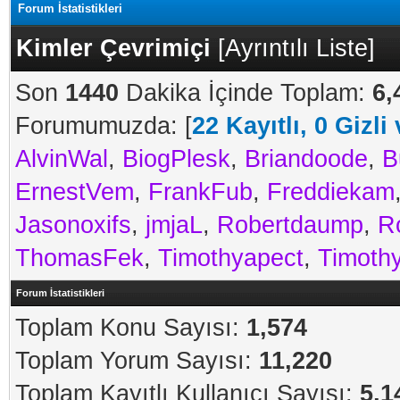
Forum İstatistikleri
Kimler Çevrimiçi
[
Ayrıntılı Liste
]
Son
1440
Dakika İçinde Toplam:
6,
Forumumuzda: [
22 Kayıtlı, 0 Gizli
AlvinWal
,
BiogPlesk
,
Briandoode
,
B
ErnestVem
,
FrankFub
,
Freddiekam
Jasonoxifs
,
jmjaL
,
Robertdaump
,
Ro
ThomasFek
,
Timothyapect
,
Timoth
Forum İstatistikleri
Toplam Konu Sayısı:
1,574
Toplam Yorum Sayısı:
11,220
Toplam Kayıtlı Kullanıcı Sayısı:
5,1