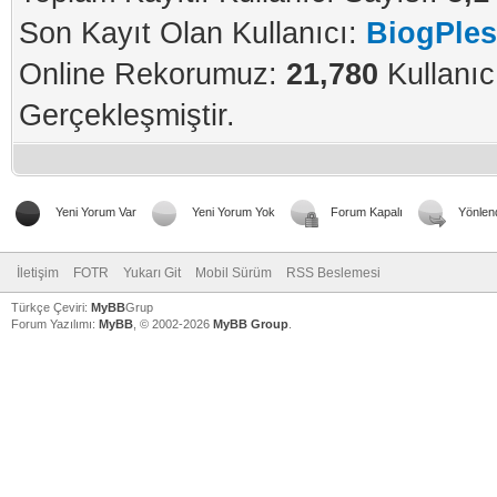
Son Kayıt Olan Kullanıcı:
BiogPle
Online Rekorumuz:
21,780
Kullanıc
Gerçekleşmiştir.
Yeni Yorum Var
Yeni Yorum Yok
Forum Kapalı
Yönlen
İletişim
FOTR
Yukarı Git
Mobil Sürüm
RSS Beslemesi
Türkçe Çeviri:
MyBB
Grup
Forum Yazılımı:
MyBB
, © 2002-2026
MyBB Group
.
V
V
V