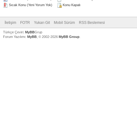
Sıcak Konu (Yeni Yorum Yok)
Konu Kapalı
İletişim
FOTR
Yukarı Git
Mobil Sürüm
RSS Beslemesi
Türkçe Çeviri:
MyBB
Grup
Forum Yazılımı:
MyBB
, © 2002-2026
MyBB Group
.
V
V
V