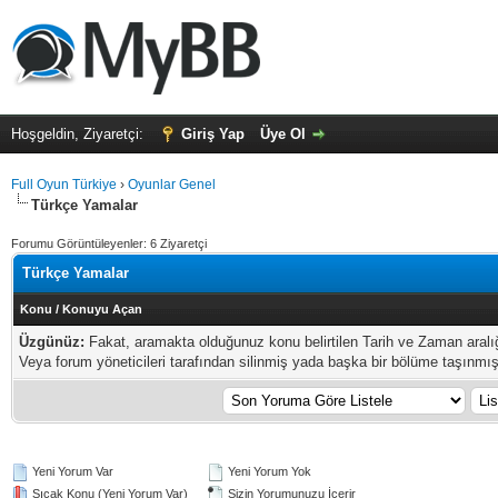
Hoşgeldin, Ziyaretçi:
Giriş Yap
Üye Ol
Full Oyun Türkiye
›
Oyunlar Genel
Türkçe Yamalar
Forumu Görüntüleyenler: 6 Ziyaretçi
Türkçe Yamalar
Konu
/
Konuyu Açan
Üzgünüz:
Fakat, aramakta olduğunuz konu belirtilen Tarih ve Zaman aral
Veya forum yöneticileri tarafından silinmiş yada başka bir bölüme taşınmış o
Yeni Yorum Var
Yeni Yorum Yok
Sıcak Konu (Yeni Yorum Var)
Sizin Yorumunuzu İçerir