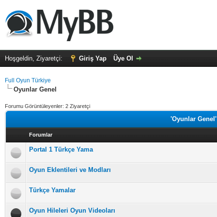
Hoşgeldin, Ziyaretçi:
Giriş Yap
Üye Ol
Full Oyun Türkiye
Oyunlar Genel
Forumu Görüntüleyenler: 2 Ziyaretçi
'Oyunlar Genel'
Forumlar
Portal 1 Türkçe Yama
Oyun Eklentileri ve Modları
Türkçe Yamalar
Oyun Hileleri Oyun Videoları