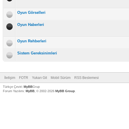
Oyun Görselleri
Oyun Haberleri
Oyun Rehberleri
Sistem Gereksinimleri
İletişim
FOTR
Yukarı Git
Mobil Sürüm
RSS Beslemesi
Türkçe Çeviri:
MyBB
Grup
Forum Yazılımı:
MyBB
, © 2002-2026
MyBB Group
.
V
V
V