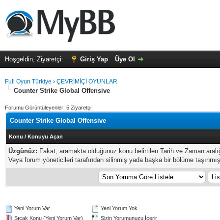
Hoşgeldin, Ziyaretçi:
Giriş Yap
Üye Ol
Full Oyun Türkiye
›
ÇEVRİMİÇİ OYUNLAR
Counter Strike Global Offensive
Forumu Görüntüleyenler: 5 Ziyaretçi
Counter Strike Global Offensive
Konu
/
Konuyu Açan
Üzgünüz:
Fakat, aramakta olduğunuz konu belirtilen Tarih ve Zaman aral
Veya forum yöneticileri tarafından silinmiş yada başka bir bölüme taşınmış o
Yeni Yorum Var
Yeni Yorum Yok
Sıcak Konu (Yeni Yorum Var)
Sizin Yorumunuzu İçerir