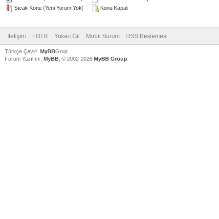
Sıcak Konu (Yeni Yorum Yok)
Konu Kapalı
İletişim
FOTR
Yukarı Git
Mobil Sürüm
RSS Beslemesi
Türkçe Çeviri:
MyBB
Grup
Forum Yazılımı:
MyBB
, © 2002-2026
MyBB Group
.
V
V
V